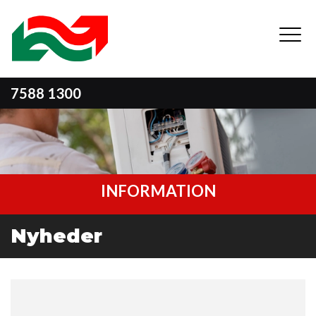
Gå
til
hovedindhold
7588 1300
INFORMATION
Nyheder