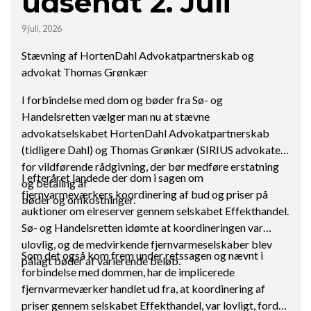
udsendt 2. Juli
9 juli, 2026
Stævning af HortenDahl Advokatpartnerskab og
advokat Thomas Grønkær
I forbindelse med dom og bøder fra Sø- og
Handelsretten vælger man nu at stævne
advokatselskabet HortenDahl Advokatpartnerskab
(tidligere Dahl) og Thomas Grønkær (SIRIUS advokater)
for vildførende rådgivning, der bør medføre erstatning
I efteråret landede der dom i sagen om
og betaling af
fjernvarmeværkers koordinering af bud og priser på
bøder og omkostninger.
auktioner om elreserver gennem selskabet Effekthandel.
Sø- og Handelsretten idømte at koordineringen var
ulovlig, og de medvirkende fjernvarmeselskaber blev
Som det også kom frem under retssagen og nævnt i
pålagt bøder af varierende beløb.
forbindelse med dommen, har de implicerede
fjernvarmeværker handlet ud fra, at koordinering af
priser gennem selskabet Effekthandel, var lovligt, fordi