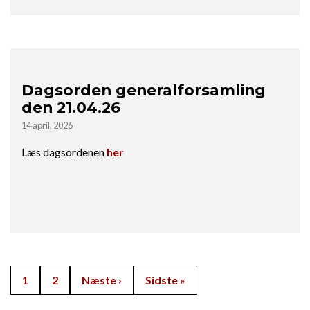
Dagsorden generalforsamling
den 21.04.26
14 april, 2026
Læs dagsordenen
her
Sideinddeling
Side
1
Side
2
Næste side
Næste ›
Sidste side
Sidste »