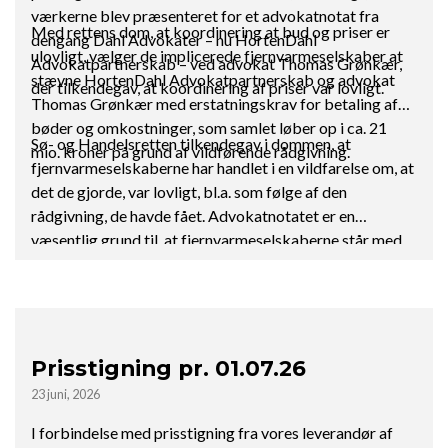
værkerne blev præsenteret for et advokatnotat fra
Med rettens dom, at koordinering at bud og priser er
dengang Dahl Advokater – nu HortenDahl
ulovligt, vælger de implicerede fjernvarmeselskaber at
Advokatpartnerskab – ved advokat Thomas Grønkær,
stævne HortenDahl Advokatpartnerskab og advokat
der tilkendegav, at koordinering af priser var lovligt.
Thomas Grønkær med erstatningskrav for betaling af
bøder og omkostninger, som samlet løber op i ca. 21
Sø- og Handelsretten tilkendegav i dommen, at
mio. kroner på grund af vildførende rådgivning.
fjernvarmeselskaberne har handlet i en vildfarelse om, at
det de gjorde, var lovligt, bl.a. som følge af den
rådgivning, de havde fået. Advokatnotatet er en
væsentlig grund til, at fjernvarmeselskaberne står med
disse bøder, og derfor er det naturligt gældende, at der
nu rettes erstatningskrav mod advokatfirmaet bag
notatet, som har et medansvar, siger de implicerede
fjernvarmeværkers advokat Pernille Aagaard Truelsen
partner i Advokatfirmaet Energi & Miljø
Prisstigning pr. 01.07.26
23 juni, 2026
I forbindelse med prisstigning fra vores leverandør af