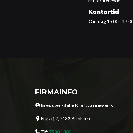
ret forurenende.
Kontortid
Onsdag
15.00 - 17.0
FIRMAINFO
Bredsten-Balle Kraftvarmeværk
Engvej 2, 7182 Bredsten
Tlf:
7588 1300