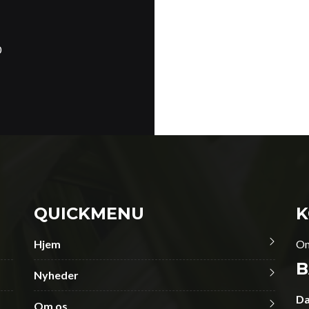
0
QUICKMENU
K
Hjem
On
B
Nyheder
Da
Om os