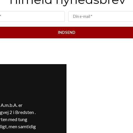
A.m.b.A. er
gvej 2 i Bredsten .
rten med tung
illigt, men samtidig