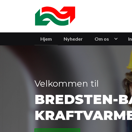
Gå
til
hovedindhold
Hjem
Nyheder
Om os
I
Velkommen til
BREDSTEN-B
KRAFTVARM