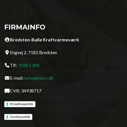
FIRMAINFO
Bredsten-Balle Kraftvarmeværk
Engvej 2, 7182 Bredsten
Tlf:
7588 1300
E-mail:
info@bbkv.dk
CVR: 34938717
Privatlivspolitik
Cookiepolitik