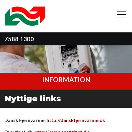
Gå
til
hovedindhold
7588 1300
INFORMATION
Nyttige links
Dansk Fjernvarme:
http://danskfjernvarme.dk
Energinet.dk:
http://www.energinet.dk