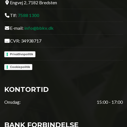
Engvej 2, 7182 Bredsten
Tlf:
7588 1300
E-mail:
info@bbkv.dk
CVR: 34938717
Privatlivspolitik
Cookiepolitik
KONTORTID
Onsdag:
15:00 - 17:00
BANK FORBINDELSE