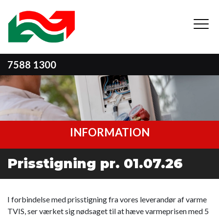
Gå
til
hovedindhold
7588 1300
INFORMATION
Prisstigning pr. 01.07.26
I forbindelse med prisstigning fra vores leverandør af varme
TVIS, ser værket sig nødsaget til at hæve varmeprisen med 5