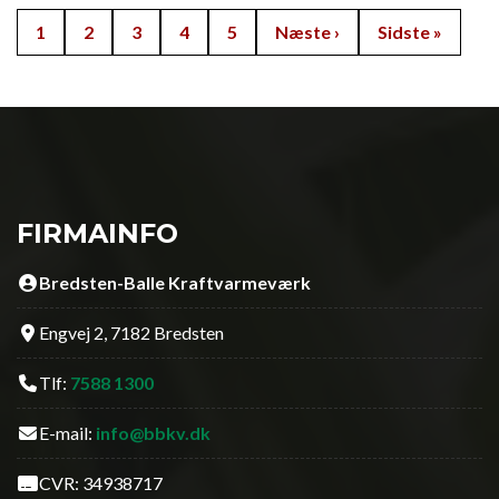
Sideinddeling
Side
1
Side
2
Side
3
Side
4
Side
5
Næste side
Næste ›
Sidste side
Sidste »
FIRMAINFO
Bredsten-Balle Kraftvarmeværk
Engvej 2, 7182 Bredsten
Tlf:
7588 1300
E-mail:
info@bbkv.dk
CVR: 34938717