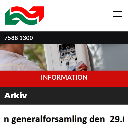
Gå
til
hovedindhold
7588 1300
INFORMATION
Arkiv