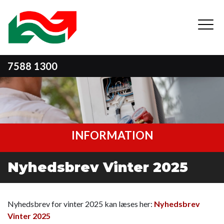
Skip
to
main
content
7588 1300
INFORMATION
Nyhedsbrev Vinter 2025
Nyhedsbrev for vinter 2025 kan læses her:
Nyhedsbrev
Vinter 2025