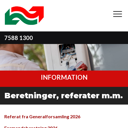
Skip
to
main
content
7588 1300
INFORMATION
Beretninger, referater m.m.
Referat fra Generalforsamling 2026
Formandsberetning 2026