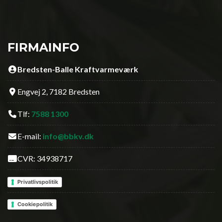
FIRMAINFO
Bredsten-Balle Kraftvarmeværk
Engvej 2, 7182 Bredsten
Tlf:
7588 1300
E-mail:
info@bbkv.dk
CVR: 34938717
Privatlivspolitik
Cookiepolitik